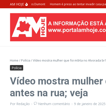
Ir para o conteúdo
AM HOJE
da passarela Santos Dumont
Homem é preso ao tentar invadir casa para m
Home
/
Polícia
/
Vídeo mostra mulher que foi m0rta no Alvorada br
Polícia
Vídeo mostra mulher 
antes na rua; veja
Por
Redação
Nenhum comentário
9 de janeiro de 202