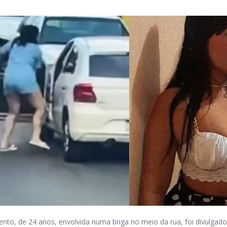
o, de 24 anos, envolvida numa briga no meio da rua, foi divulgado n