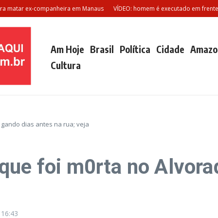
atar ex-companheira em Manaus
VÍDEO: homem é executado em frente a sh
Am Hoje
Brasil
Política
Cidade
Amazo
Cultura
1gando dias antes na rua; veja
que foi m0rta no Alvora
5
16:43