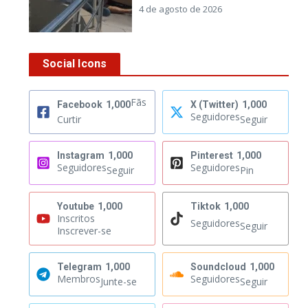
4 de agosto de 2026
Social Icons
Fãs
Facebook
1,000
X (Twitter)
1,000
Seguidores
Curtir
Seguir
Instagram
1,000
Pinterest
1,000
Seguidores
Seguidores
Seguir
Pin
Youtube
1,000
Tiktok
1,000
Inscritos
Seguidores
Seguir
Inscrever-se
Telegram
1,000
Soundcloud
1,000
Membros
Seguidores
Junte-se
Seguir