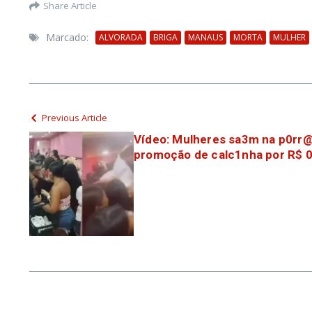
Share Article
Marcado:
ALVORADA
BRIGA
MANAUS
MORTA
MULHER
Previous Article
Vídeo: Mulheres sa3m na p0rr@
promoção de calc1nha por R$ 0