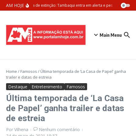
Ir para o conteúdo
AM HOJE
Ameaça de extinção: Tambaqui entra em alerta e pesca pode ser p
Main Menu
Home
/
Famosos
/
Última temporada de ‘La Casa de Papel’ ganha
trailer e datas de estreia
Destaque
Entretenimento
Famosos
Última temporada de ‘La Casa
de Papel’ ganha trailer e datas
de estreia
Por
Vilhena
Nenhum comentário
24 de maio de 2021
19:37