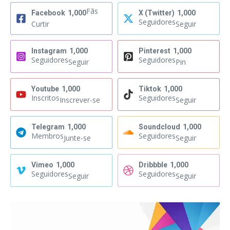
Fãs
Facebook
1,000
X (Twitter)
1,000
Seguidores
Curtir
Seguir
Instagram
1,000
Pinterest
1,000
Seguidores
Seguidores
Seguir
Pin
Youtube
1,000
Tiktok
1,000
Inscritos
Seguidores
Inscrever-se
Seguir
Telegram
1,000
Soundcloud
1,000
Membros
Seguidores
Junte-se
Seguir
Vimeo
1,000
Dribbble
1,000
Seguidores
Seguidores
Seguir
Seguir